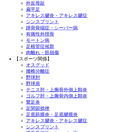
外反母趾
扁平足
アキレス腱炎・アキレス腱症
シンスプリント
踵骨骨端症・シーバー病
有痛性外脛骨
モートン病
足根管症候群
肉離れ・筋損傷
【スポーツ関係】
オスグッド
腰椎分離症
野球肘
野球肩
テニス肘・上腕骨外側上顆炎
ゴルフ肘・上腕骨内側上顆炎
鵞足炎
足関節捻挫
足底筋膜炎・足底腱膜炎
アキレス腱炎・アキレス腱症
シンスプリント