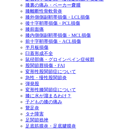
膝裏の痛み・ベーカー嚢腫
膝離断性骨軟骨炎
膝外側側副靭帯損傷・LCL損傷
後十字靭帯損傷・PCL損傷
膝前面痛
膝内側側副靭帯損傷・MCL損傷
前十字靭帯損傷・ACL損傷
半月板損傷
臼蓋形成不全
鼠径部痛・グロインペイン症候群
股関節唇損傷・FAI
変形性股関節症について
急性・慢性股関節炎
弾発股
変形性膝関節症について
膝に水が溜まるわけ？
子どもの膝の痛み
鵞足炎
タナ障害
足関節捻挫
足底筋膜炎・足底腱膜炎