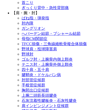
首こり
ぎっくり背中・急性背部痛
【肩・腕・肘】
ばね指・弾発指
肘内障
ガングリオン
へバーデン結節・ブシャール結節
母指CM関節症
TFCC損傷・三角線維軟骨複合体損傷
野球肩・投球障害肩
野球肘
ゴルフ肘・上腕骨内側上顆炎
テニス肘・上腕骨外側上顆炎
四十肩・五十肩
腱鞘炎・ドケルバン病
肘部管症候群
手根管症候群
胸郭出口症候群
上腕二頭筋長頭腱炎
石灰沈着性腱板炎・石灰性腱炎
肩インピンジメント症候群