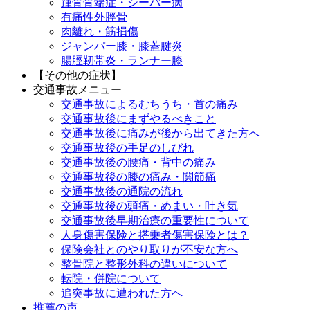
踵骨骨端症・シーバー病
有痛性外脛骨
肉離れ・筋損傷
ジャンパー膝・膝蓋腱炎
腸脛靭帯炎・ランナー膝
【その他の症状】
交通事故メニュー
交通事故によるむちうち・首の痛み
交通事故後にまずやるべきこと
交通事故後に痛みが後から出てきた方へ
交通事故後の手足のしびれ
交通事故後の腰痛・背中の痛み
交通事故後の膝の痛み・関節痛
交通事故後の通院の流れ
交通事故後の頭痛・めまい・吐き気
交通事故後早期治療の重要性について
人身傷害保険と搭乗者傷害保険とは？
保険会社とのやり取りが不安な方へ
整骨院と整形外科の違いについて
転院・併院について
追突事故に遭われた方へ
推薦の声