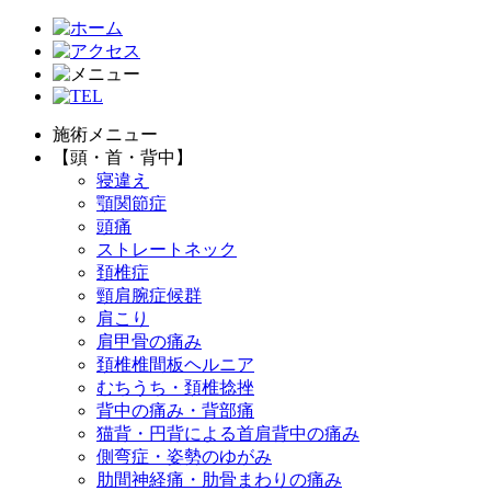
施術メニュー
【頭・首・背中】
寝違え
顎関節症
頭痛
ストレートネック
頚椎症
頸肩腕症候群
肩こり
肩甲骨の痛み
頚椎椎間板ヘルニア
むちうち・頚椎捻挫
背中の痛み・背部痛
猫背・円背による首肩背中の痛み
側弯症・姿勢のゆがみ
肋間神経痛・肋骨まわりの痛み