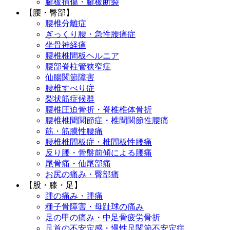
腱板損傷・腱板断裂
【腰・臀部】
腰椎分離症
ぎっくり腰・急性腰痛症
坐骨神経痛
腰椎椎間板ヘルニア
腰部脊柱管狭窄症
仙腸関節障害
腰椎すべり症
梨状筋症候群
腰椎圧迫骨折・脊椎椎体骨折
腰椎椎間関節症・椎間関節性腰痛
筋・筋膜性腰痛
腰椎椎間板症・椎間板性腰痛
反り腰・骨盤前傾による腰痛
尾骨痛・仙尾部痛
お尻の痛み・臀部痛
【股・膝・足】
踵の痛み・踵痛
種子骨障害・母趾球の痛み
足の甲の痛み・中足骨疲労骨折
足首の不安定感・慢性足関節不安定症