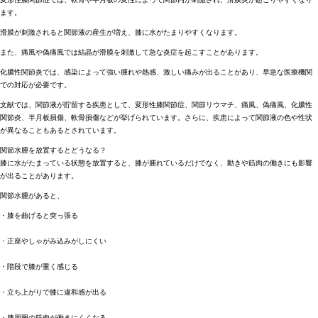
ます。
滑膜が刺激されると関節液の産生が増え、膝に水がたまりやすくなります。
また、痛風や偽痛風では結晶が滑膜を刺激して急な炎症を起こすことがあります。
化膿性関節炎では、感染によって強い腫れや熱感、激しい痛みが出ることがあり、早急な医療機関
での対応が必要です。
文献では、関節液が貯留する疾患として、変形性膝関節症、関節リウマチ、痛風、偽痛風、化膿性
関節炎、半月板損傷、軟骨損傷などが挙げられています。さらに、疾患によって関節液の色や性状
が異なることもあるとされています。
関節水腫を放置するとどうなる？
膝に水がたまっている状態を放置すると、膝が腫れているだけでなく、動きや筋肉の働きにも影響
が出ることがあります。
関節水腫があると、
・膝を曲げると突っ張る
・正座やしゃがみ込みがしにくい
・階段で膝が重く感じる
・立ち上がりで膝に違和感が出る
・膝周囲の筋肉が働きにくくなる