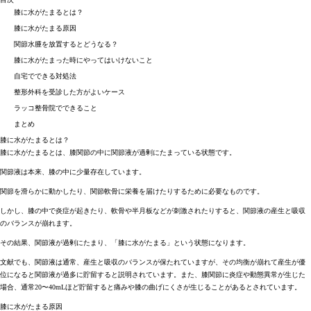
膝に水がたまるとは？
膝に水がたまる原因
関節水腫を放置するとどうなる？
膝に水がたまった時にやってはいけないこと
自宅でできる対処法
整形外科を受診した方がよいケース
ラッコ整骨院でできること
まとめ
膝に水がたまるとは？
膝に水がたまるとは、膝関節の中に関節液が過剰にたまっている状態です。
関節液は本来、膝の中に少量存在しています。
関節を滑らかに動かしたり、関節軟骨に栄養を届けたりするために必要なものです。
しかし、膝の中で炎症が起きたり、軟骨や半月板などが刺激されたりすると、関節液の産生と吸収
のバランスが崩れます。
その結果、関節液が過剰にたまり、「膝に水がたまる」という状態になります。
文献でも、関節液は通常、産生と吸収のバランスが保たれていますが、その均衡が崩れて産生が優
位になると関節液が過多に貯留すると説明されています。また、膝関節に炎症や動態異常が生じた
場合、通常20〜40mLほど貯留すると痛みや膝の曲げにくさが生じることがあるとされています。
膝に水がたまる原因