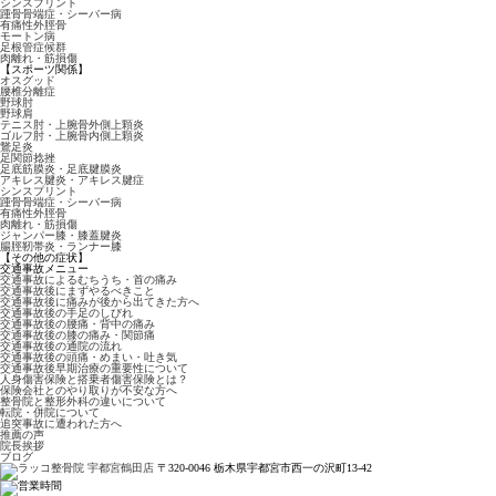
シンスプリント
踵骨骨端症・シーバー病
有痛性外脛骨
モートン病
足根管症候群
肉離れ・筋損傷
【スポーツ関係】
オスグッド
腰椎分離症
野球肘
野球肩
テニス肘・上腕骨外側上顆炎
ゴルフ肘・上腕骨内側上顆炎
鵞足炎
足関節捻挫
足底筋膜炎・足底腱膜炎
アキレス腱炎・アキレス腱症
シンスプリント
踵骨骨端症・シーバー病
有痛性外脛骨
肉離れ・筋損傷
ジャンパー膝・膝蓋腱炎
腸脛靭帯炎・ランナー膝
【その他の症状】
交通事故メニュー
交通事故によるむちうち・首の痛み
交通事故後にまずやるべきこと
交通事故後に痛みが後から出てきた方へ
交通事故後の手足のしびれ
交通事故後の腰痛・背中の痛み
交通事故後の膝の痛み・関節痛
交通事故後の通院の流れ
交通事故後の頭痛・めまい・吐き気
交通事故後早期治療の重要性について
人身傷害保険と搭乗者傷害保険とは？
保険会社とのやり取りが不安な方へ
整骨院と整形外科の違いについて
転院・併院について
追突事故に遭われた方へ
推薦の声
院長挨拶
ブログ
〒320-0046 栃木県宇都宮市西一の沢町13-42