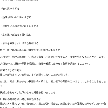
・強く揉みすぎる
・熱感が強いのに温めすぎる
・腫れているのに強い筋トレをする
・水を抜けば治ると思い込む
・原因を確認せずに様子を見続ける
特に、膝に熱感がある時は炎症が強い可能性があります。
この場合、無理に温めたり、痛みを我慢して運動したりすると、症状が強くなることがあります。
大切なのは、腫れの原因を確認し、炎症の程度に合わせて負荷を調整することです。
自宅でできる対処法
膝に水がたまっている時は、まず無理をしないことが大切です。
ただし、完全に動かさない状態が長く続くと、筋力低下や関節のこわばりにつながることもありま
す。
状態に合わせて、以下のような対処を行いましょう。
1. 腫れや熱感が強い時は負荷を減らす
膝が大きく腫れている、熱っぽい、痛みが強い場合は、無理に歩いたり運動したりせず、膝への負
担を減らしましょう。