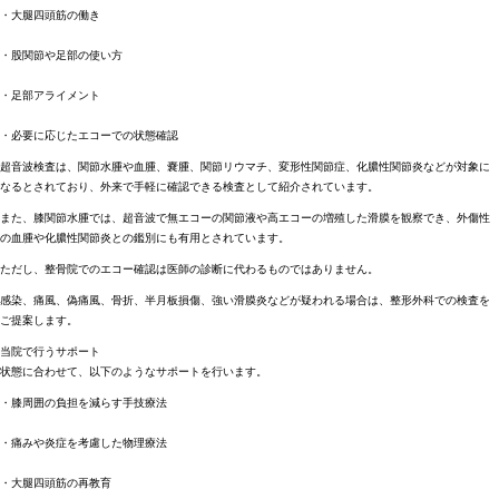
・大腿四頭筋の働き
・股関節や足部の使い方
・足部アライメント
・必要に応じたエコーでの状態確認
超音波検査は、関節水腫や血腫、嚢腫、関節リウマチ、変形性関節症、化膿性関節炎などが対象に
なるとされており、外来で手軽に確認できる検査として紹介されています。
また、膝関節水腫では、超音波で無エコーの関節液や高エコーの増殖した滑膜を観察でき、外傷性
の血腫や化膿性関節炎との鑑別にも有用とされています。
ただし、整骨院でのエコー確認は医師の診断に代わるものではありません。
感染、痛風、偽痛風、骨折、半月板損傷、強い滑膜炎などが疑われる場合は、整形外科での検査を
ご提案します。
当院で行うサポート
状態に合わせて、以下のようなサポートを行います。
・膝周囲の負担を減らす手技療法
・痛みや炎症を考慮した物理療法
・大腿四頭筋の再教育