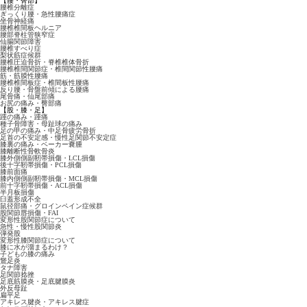
【腰・臀部】
腰椎分離症
ぎっくり腰・急性腰痛症
坐骨神経痛
腰椎椎間板ヘルニア
腰部脊柱管狭窄症
仙腸関節障害
腰椎すべり症
梨状筋症候群
腰椎圧迫骨折・脊椎椎体骨折
腰椎椎間関節症・椎間関節性腰痛
筋・筋膜性腰痛
腰椎椎間板症・椎間板性腰痛
反り腰・骨盤前傾による腰痛
尾骨痛・仙尾部痛
お尻の痛み・臀部痛
【股・膝・足】
踵の痛み・踵痛
種子骨障害・母趾球の痛み
足の甲の痛み・中足骨疲労骨折
足首の不安定感・慢性足関節不安定症
膝裏の痛み・ベーカー嚢腫
膝離断性骨軟骨炎
膝外側側副靭帯損傷・LCL損傷
後十字靭帯損傷・PCL損傷
膝前面痛
膝内側側副靭帯損傷・MCL損傷
前十字靭帯損傷・ACL損傷
半月板損傷
臼蓋形成不全
鼠径部痛・グロインペイン症候群
股関節唇損傷・FAI
変形性股関節症について
急性・慢性股関節炎
弾発股
変形性膝関節症について
膝に水が溜まるわけ？
子どもの膝の痛み
鵞足炎
タナ障害
足関節捻挫
足底筋膜炎・足底腱膜炎
外反母趾
扁平足
アキレス腱炎・アキレス腱症