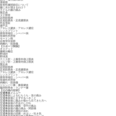
弾発股
変形性膝関節症について
膝に水が溜まるわけ？
子どもの膝の痛み
鵞足炎
タナ障害
足関節捻挫
足底筋膜炎・足底腱膜炎
外反母趾
扁平足
アキレス腱炎・アキレス腱症
シンスプリント
踵骨骨端症・シーバー病
有痛性外脛骨
モートン病
足根管症候群
肉離れ・筋損傷
【スポーツ関係】
オスグッド
腰椎分離症
野球肘
野球肩
テニス肘・上腕骨外側上顆炎
ゴルフ肘・上腕骨内側上顆炎
鵞足炎
足関節捻挫
足底筋膜炎・足底腱膜炎
アキレス腱炎・アキレス腱症
シンスプリント
踵骨骨端症・シーバー病
有痛性外脛骨
肉離れ・筋損傷
ジャンパー膝・膝蓋腱炎
腸脛靭帯炎・ランナー膝
【その他の症状】
交通事故メニュー
交通事故によるむちうち・首の痛み
交通事故後にまずやるべきこと
交通事故後に痛みが後から出てきた方へ
交通事故後の手足のしびれ
交通事故後の腰痛・背中の痛み
交通事故後の膝の痛み・関節痛
交通事故後の通院の流れ
交通事故後の頭痛・めまい・吐き気