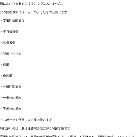
膝に水がたまる原因はひとつではありません。
代表的な原因には、以下のようなものがあります。
・変形性膝関節症
・半月板損傷
・軟骨損傷
・関節リウマチ
・痛風
・偽痛風
・化膿性関節炎
・外傷後の腫れ
・手術後の腫れ
・スポーツや仕事による膝の使いすぎ
特に多いのは、変形性膝関節症に伴う関節水腫です。
変形性膝関節症では、軟骨や半月板の変性によって関節内が刺激され、滑膜炎が起こりやすくなり