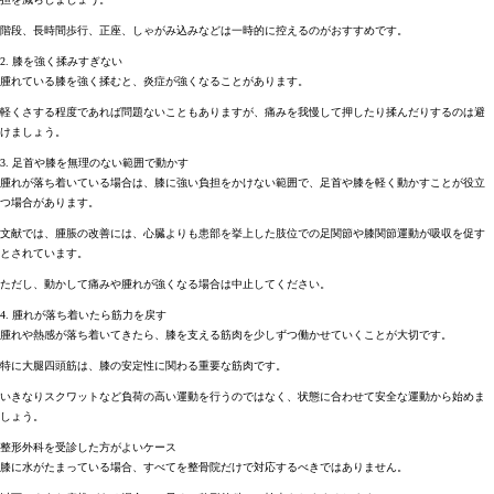
階段、長時間歩行、正座、しゃがみ込みなどは一時的に控えるのがおすすめです。
2. 膝を強く揉みすぎない
腫れている膝を強く揉むと、炎症が強くなることがあります。
軽くさする程度であれば問題ないこともありますが、痛みを我慢して押したり揉んだりするのは避
けましょう。
3. 足首や膝を無理のない範囲で動かす
腫れが落ち着いている場合は、膝に強い負担をかけない範囲で、足首や膝を軽く動かすことが役立
つ場合があります。
文献では、腫脹の改善には、心臓よりも患部を挙上した肢位での足関節や膝関節運動が吸収を促す
とされています。
ただし、動かして痛みや腫れが強くなる場合は中止してください。
4. 腫れが落ち着いたら筋力を戻す
腫れや熱感が落ち着いてきたら、膝を支える筋肉を少しずつ働かせていくことが大切です。
特に大腿四頭筋は、膝の安定性に関わる重要な筋肉です。
いきなりスクワットなど負荷の高い運動を行うのではなく、状態に合わせて安全な運動から始めま
しょう。
整形外科を受診した方がよいケース
膝に水がたまっている場合、すべてを整骨院だけで対応するべきではありません。