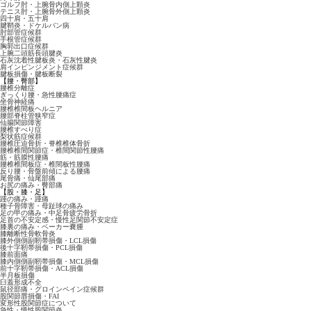
ゴルフ肘・上腕骨内側上顆炎
テニス肘・上腕骨外側上顆炎
四十肩・五十肩
腱鞘炎・ドケルバン病
肘部管症候群
手根管症候群
胸郭出口症候群
上腕二頭筋長頭腱炎
石灰沈着性腱板炎・石灰性腱炎
肩インピンジメント症候群
腱板損傷・腱板断裂
【腰・臀部】
腰椎分離症
ぎっくり腰・急性腰痛症
坐骨神経痛
腰椎椎間板ヘルニア
腰部脊柱管狭窄症
仙腸関節障害
腰椎すべり症
梨状筋症候群
腰椎圧迫骨折・脊椎椎体骨折
腰椎椎間関節症・椎間関節性腰痛
筋・筋膜性腰痛
腰椎椎間板症・椎間板性腰痛
反り腰・骨盤前傾による腰痛
尾骨痛・仙尾部痛
お尻の痛み・臀部痛
【股・膝・足】
踵の痛み・踵痛
種子骨障害・母趾球の痛み
足の甲の痛み・中足骨疲労骨折
足首の不安定感・慢性足関節不安定症
膝裏の痛み・ベーカー嚢腫
膝離断性骨軟骨炎
膝外側側副靭帯損傷・LCL損傷
後十字靭帯損傷・PCL損傷
膝前面痛
膝内側側副靭帯損傷・MCL損傷
前十字靭帯損傷・ACL損傷
半月板損傷
臼蓋形成不全
鼠径部痛・グロインペイン症候群
股関節唇損傷・FAI
変形性股関節症について
急性・慢性股関節炎