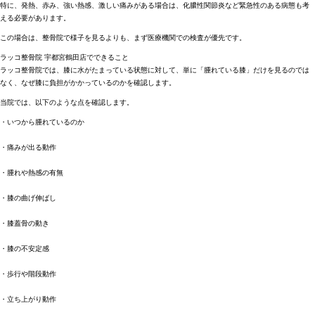
特に、発熱、赤み、強い熱感、激しい痛みがある場合は、化膿性関節炎など緊急性のある病態も考
える必要があります。
この場合は、整骨院で様子を見るよりも、まず医療機関での検査が優先です。
ラッコ整骨院 宇都宮鶴田店でできること
ラッコ整骨院では、膝に水がたまっている状態に対して、単に「腫れている膝」だけを見るのでは
なく、なぜ膝に負担がかかっているのかを確認します。
当院では、以下のような点を確認します。
・いつから腫れているのか
・痛みが出る動作
・腫れや熱感の有無
・膝の曲げ伸ばし
・膝蓋骨の動き
・膝の不安定感
・歩行や階段動作
・立ち上がり動作