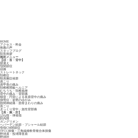
HOME
アクセス・料金
推薦の声
スタッフブログ
院長挨拶
施術メニュー
【頭・首・背中】
寝違え
顎関節症
頭痛
ストレートネック
頚椎症
頸肩腕症候群
肩こり
肩甲骨の痛み
頚椎椎間板ヘルニア
むちうち・頚椎捻挫
背中の痛み・背部痛
猫背・円背による首肩背中の痛み
側弯症・姿勢のゆがみ
肋間神経痛・肋骨まわりの痛み
首こり
ぎっくり背中・急性背部痛
【肩・腕・肘】
ばね指・弾発指
肘内障
ガングリオン
へバーデン結節・ブシャール結節
母指CM関節症
TFCC損傷・三角線維軟骨複合体損傷
野球肩・投球障害肩
野球肘