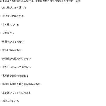
以下のような症状がある場合は、早めに整形外科での検査をおすすめします。
・急に膝が大きく腫れた
・膝に強い熱感がある
・赤く腫れている
・発熱を伴う
・体重をかけられない
・激しい痛みがある
・外傷後から腫れが引かない
・膝が引っかかって伸びない
・夜間痛や安静時痛がある
・痛風や偽痛風を疑う急な痛みがある
・水を抜いてもすぐにたまる
・感染が疑われる