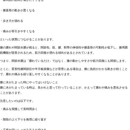
・膝蓋骨の動きが悪くなる
・歩き方が崩れる
・痛みが長引きやすくなる
といった状態につながることがあります。
膝の腫れや関節水腫が残ると、関節包、筋、腱、靭帯の伸張性や膝蓋骨の可動性が低下し、膝周囲
筋機能が阻害されるため、筋力回復が遅れる傾向があるとされています。
つまり、関節水腫は「腫れているだけ」ではなく、膝の動かしやすさや筋力回復にも関係します。
とくに、変形性膝関節症や半月板損傷などが背景にある場合は、膝に負担がかかる動きが続くこと
で、腫れや痛みを繰り返しやすくなることがあります。
膝に水がたまった時にやってはいけないこと
膝に水がたまっている時は、良かれと思って行っていることが、かえって腫れや痛みを悪化させる
ことがあります。
注意したいのは以下です。
・痛みを我慢して長時間歩く
・階段の上り下りを無理に繰り返す
・正座や深いしゃがみ込みを続ける