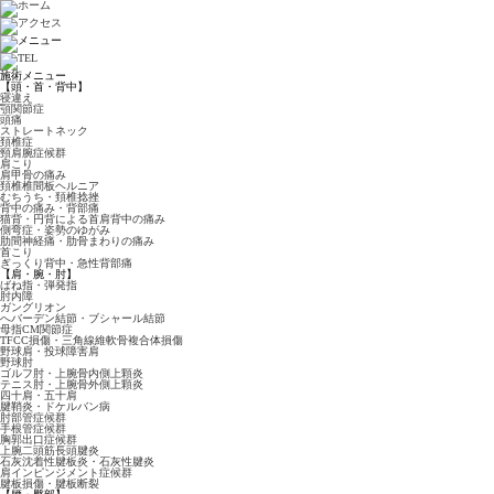
施術メニュー
【頭・首・背中】
寝違え
顎関節症
頭痛
ストレートネック
頚椎症
頸肩腕症候群
肩こり
肩甲骨の痛み
頚椎椎間板ヘルニア
むちうち・頚椎捻挫
背中の痛み・背部痛
猫背・円背による首肩背中の痛み
側弯症・姿勢のゆがみ
肋間神経痛・肋骨まわりの痛み
首こり
ぎっくり背中・急性背部痛
【肩・腕・肘】
ばね指・弾発指
肘内障
ガングリオン
へバーデン結節・ブシャール結節
母指CM関節症
TFCC損傷・三角線維軟骨複合体損傷
野球肩・投球障害肩
野球肘
ゴルフ肘・上腕骨内側上顆炎
テニス肘・上腕骨外側上顆炎
四十肩・五十肩
腱鞘炎・ドケルバン病
肘部管症候群
手根管症候群
胸郭出口症候群
上腕二頭筋長頭腱炎
石灰沈着性腱板炎・石灰性腱炎
肩インピンジメント症候群
腱板損傷・腱板断裂