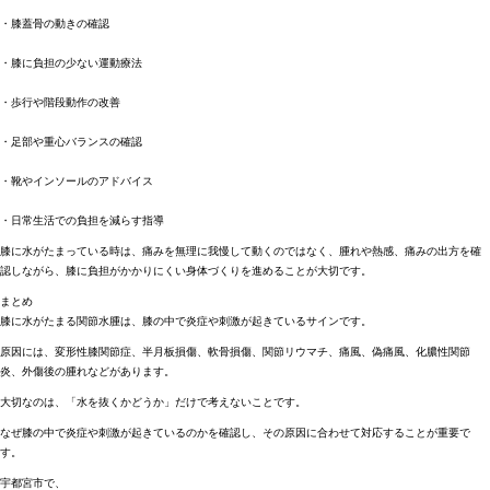
・膝蓋骨の動きの確認
・膝に負担の少ない運動療法
・歩行や階段動作の改善
・足部や重心バランスの確認
・靴やインソールのアドバイス
・日常生活での負担を減らす指導
膝に水がたまっている時は、痛みを無理に我慢して動くのではなく、腫れや熱感、痛みの出方を確
認しながら、膝に負担がかかりにくい身体づくりを進めることが大切です。
まとめ
膝に水がたまる関節水腫は、膝の中で炎症や刺激が起きているサインです。
原因には、変形性膝関節症、半月板損傷、軟骨損傷、関節リウマチ、痛風、偽痛風、化膿性関節
炎、外傷後の腫れなどがあります。
大切なのは、「水を抜くかどうか」だけで考えないことです。
なぜ膝の中で炎症や刺激が起きているのかを確認し、その原因に合わせて対応することが重要で
す。
宇都宮市で、