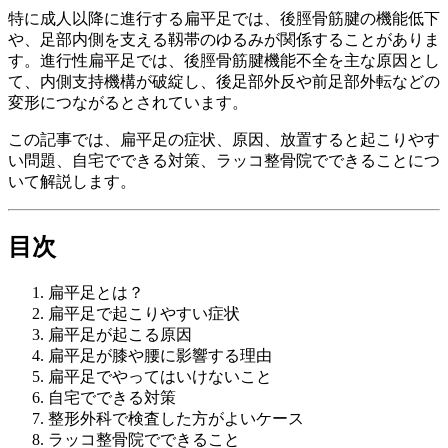
特に成人以降に進行する扁平足では、後脛骨筋腱の機能低下
や、足部内側を支える靱帯のゆるみが関係することがありま
す。進行性扁平足では、後脛骨筋腱機能不全を主な原因とし
て、内側支持機構が破綻し、後足部外反や前足部外転などの
変形につながるとされています。
この記事では、扁平足の症状、原因、放置すると起こりやす
い問題、自宅でできる対策、ラッコ整骨院でできることにつ
いて解説します。
目次
扁平足とは？
扁平足で起こりやすい症状
扁平足が起こる原因
扁平足が膝や腰に影響する理由
扁平足でやってはいけないこと
自宅でできる対策
整形外科で検査した方がよいケース
ラッコ整骨院でできること