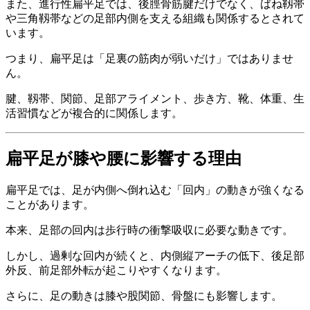
また、進行性扁平足では、後脛骨筋腱だけでなく、ばね靱帯
や三角靱帯などの足部内側を支える組織も関係するとされて
います。
つまり、扁平足は「足裏の筋肉が弱いだけ」ではありませ
ん。
腱、靱帯、関節、足部アライメント、歩き方、靴、体重、生
活習慣などが複合的に関係します。
扁平足が膝や腰に影響する理由
扁平足では、足が内側へ倒れ込む「回内」の動きが強くなる
ことがあります。
本来、足部の回内は歩行時の衝撃吸収に必要な動きです。
しかし、過剰な回内が続くと、内側縦アーチの低下、後足部
外反、前足部外転が起こりやすくなります。
さらに、足の動きは膝や股関節、骨盤にも影響します。