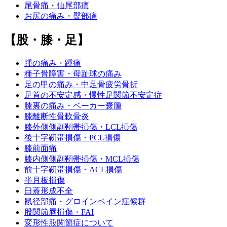
尾骨痛・仙尾部痛
お尻の痛み・臀部痛
【股・膝・足】
踵の痛み・踵痛
種子骨障害・母趾球の痛み
足の甲の痛み・中足骨疲労骨折
足首の不安定感・慢性足関節不安定症
膝裏の痛み・ベーカー嚢腫
膝離断性骨軟骨炎
膝外側側副靭帯損傷・LCL損傷
後十字靭帯損傷・PCL損傷
膝前面痛
膝内側側副靭帯損傷・MCL損傷
前十字靭帯損傷・ACL損傷
半月板損傷
臼蓋形成不全
鼠径部痛・グロインペイン症候群
股関節唇損傷・FAI
変形性股関節症について