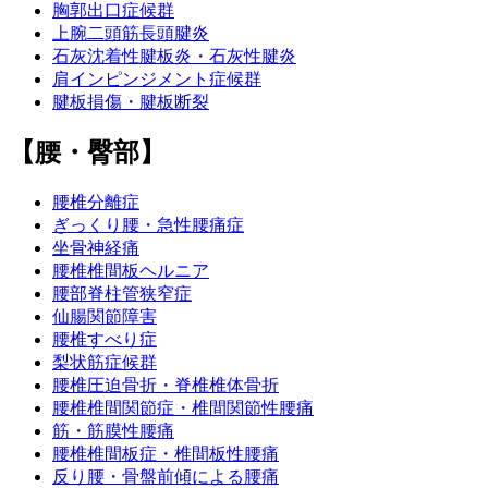
胸郭出口症候群
上腕二頭筋長頭腱炎
石灰沈着性腱板炎・石灰性腱炎
肩インピンジメント症候群
腱板損傷・腱板断裂
【腰・臀部】
腰椎分離症
ぎっくり腰・急性腰痛症
坐骨神経痛
腰椎椎間板ヘルニア
腰部脊柱管狭窄症
仙腸関節障害
腰椎すべり症
梨状筋症候群
腰椎圧迫骨折・脊椎椎体骨折
腰椎椎間関節症・椎間関節性腰痛
筋・筋膜性腰痛
腰椎椎間板症・椎間板性腰痛
反り腰・骨盤前傾による腰痛