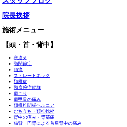
スタッフブログ
院長挨拶
施術メニュー
【頭・首・背中】
寝違え
顎関節症
頭痛
ストレートネック
頚椎症
頸肩腕症候群
肩こり
肩甲骨の痛み
頚椎椎間板ヘルニア
むちうち・頚椎捻挫
背中の痛み・背部痛
猫背・円背による首肩背中の痛み