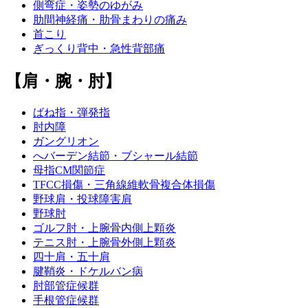
側弯症・姿勢のゆがみ
肋間神経痛・肋骨まわりの痛み
首こり
ぎっくり背中・急性背部痛
【肩・腕・肘】
ばね指・弾発指
肘内障
ガングリオン
へバーデン結節・ブシャール結節
母指CM関節症
TFCC損傷・三角線維軟骨複合体損傷
野球肩・投球障害肩
野球肘
ゴルフ肘・上腕骨内側上顆炎
テニス肘・上腕骨外側上顆炎
四十肩・五十肩
腱鞘炎・ドケルバン病
肘部管症候群
手根管症候群