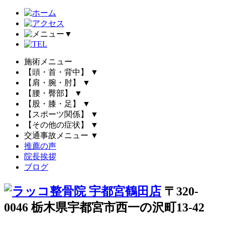
▼
施術メニュー
【頭・首・背中】
▼
【肩・腕・肘】
▼
【腰・臀部】
▼
【股・膝・足】
▼
【スポーツ関係】
▼
【その他の症状】
▼
交通事故メニュー
▼
推薦の声
院長挨拶
ブログ
〒320-
0046 栃木県宇都宮市西一の沢町13-42