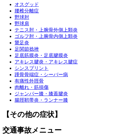
オスグッド
腰椎分離症
野球肘
野球肩
テニス肘・上腕骨外側上顆炎
ゴルフ肘・上腕骨内側上顆炎
鵞足炎
足関節捻挫
足底筋膜炎・足底腱膜炎
アキレス腱炎・アキレス腱症
シンスプリント
踵骨骨端症・シーバー病
有痛性外脛骨
肉離れ・筋損傷
ジャンパー膝・膝蓋腱炎
腸脛靭帯炎・ランナー膝
【その他の症状】
交通事故メニュー