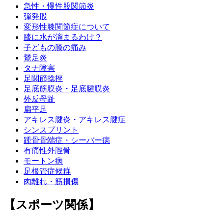
急性・慢性股関節炎
弾発股
変形性膝関節症について
膝に水が溜まるわけ？
子どもの膝の痛み
鵞足炎
タナ障害
足関節捻挫
足底筋膜炎・足底腱膜炎
外反母趾
扁平足
アキレス腱炎・アキレス腱症
シンスプリント
踵骨骨端症・シーバー病
有痛性外脛骨
モートン病
足根管症候群
肉離れ・筋損傷
【スポーツ関係】