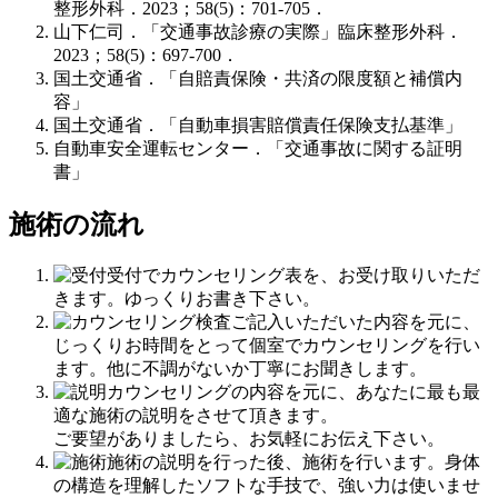
整形外科．2023；58(5)：701-705．
山下仁司．「交通事故診療の実際」臨床整形外科．
2023；58(5)：697-700．
国土交通省．「自賠責保険・共済の限度額と補償内
容」
国土交通省．「自動車損害賠償責任保険支払基準」
自動車安全運転センター．「交通事故に関する証明
書」
施術の流れ
受付でカウンセリング表を、お受け取りいただ
きます。ゆっくりお書き下さい。
ご記入いただいた内容を元に、
じっくりお時間をとって個室でカウンセリングを行い
ます。他に不調がないか丁寧にお聞きします。
カウンセリングの内容を元に、あなたに最も最
適な施術の説明をさせて頂きます。
ご要望がありましたら、お気軽にお伝え下さい。
施術の説明を行った後、施術を行います。身体
の構造を理解したソフトな手技で、強い力は使いませ