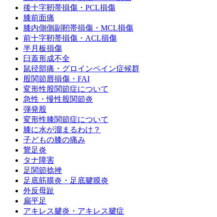
後十字靭帯損傷・PCL損傷
膝前面痛
膝内側側副靭帯損傷・MCL損傷
前十字靭帯損傷・ACL損傷
半月板損傷
臼蓋形成不全
鼠径部痛・グロインペイン症候群
股関節唇損傷・FAI
変形性股関節症について
急性・慢性股関節炎
弾発股
変形性膝関節症について
膝に水が溜まるわけ？
子どもの膝の痛み
鵞足炎
タナ障害
足関節捻挫
足底筋膜炎・足底腱膜炎
外反母趾
扁平足
アキレス腱炎・アキレス腱症