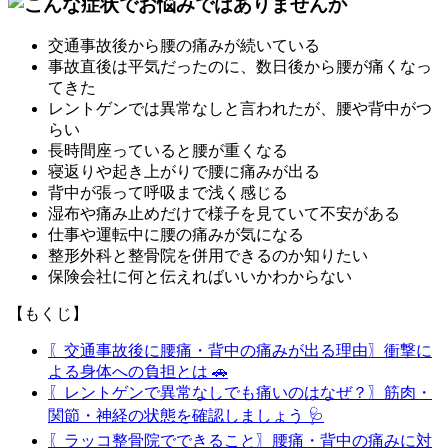
交通事故後から腰の痛みが続いている
事故直後は平気だったのに、数日後から腰が痛くなっ
てきた
レントゲンでは異常なしと言われたが、腰や背中がつ
らい
長時間座っていると腰が重くなる
寝返りや起き上がりで腰に痛みが出る
背中が張って呼吸まで浅く感じる
湿布や痛み止めだけで様子を見ていて不安がある
仕事や運転中に腰の痛みが気になる
整形外科と整骨院を併用できるのか知りたい
保険会社に何と伝えればいいかわからない
【もくじ】
〖交通事故後に腰痛・背中の痛みが出る理由〗衝撃に
よる身体への負担とは 🚗
〖レントゲンで異常なしでも痛いのはなぜ？〗筋肉・
関節・神経の状態を確認しましょう 🩺
〖ラッコ整骨院でできること〗腰痛・背中の痛みに対