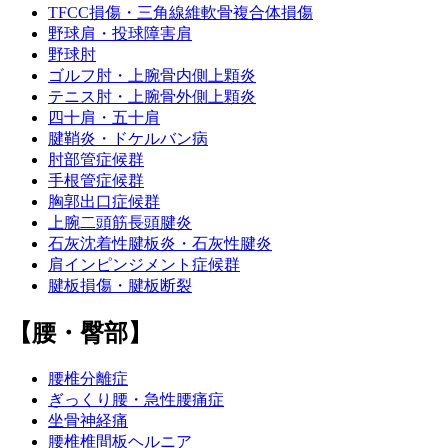
TFCC損傷・三角線維軟骨複合体損傷
野球肩・投球障害肩
野球肘
ゴルフ肘・上腕骨内側上顆炎
テニス肘・上腕骨外側上顆炎
四十肩・五十肩
腱鞘炎・ドケルバン病
肘部管症候群
手根管症候群
胸郭出口症候群
上腕二頭筋長頭腱炎
石灰沈着性腱板炎・石灰性腱炎
肩インピンジメント症候群
腱板損傷・腱板断裂
【腰・臀部】
腰椎分離症
ぎっくり腰・急性腰痛症
坐骨神経痛
腰椎椎間板ヘルニア