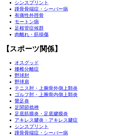
シンスプリント
踵骨骨端症・シーバー病
有痛性外脛骨
モートン病
足根管症候群
肉離れ・筋損傷
【スポーツ関係】
オスグッド
腰椎分離症
野球肘
野球肩
テニス肘・上腕骨外側上顆炎
ゴルフ肘・上腕骨内側上顆炎
鵞足炎
足関節捻挫
足底筋膜炎・足底腱膜炎
アキレス腱炎・アキレス腱症
シンスプリント
踵骨骨端症・シーバー病