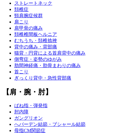
ストレートネック
頚椎症
頸肩腕症候群
肩こり
肩甲骨の痛み
頚椎椎間板ヘルニア
むちうち・頚椎捻挫
背中の痛み・背部痛
猫背・円背による首肩背中の痛み
側弯症・姿勢のゆがみ
肋間神経痛・肋骨まわりの痛み
首こり
ぎっくり背中・急性背部痛
【肩・腕・肘】
ばね指・弾発指
肘内障
ガングリオン
へバーデン結節・ブシャール結節
母指CM関節症