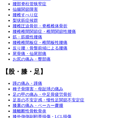
腰部脊柱管狭窄症
仙腸関節障害
腰椎すべり症
梨状筋症候群
腰椎圧迫骨折・脊椎椎体骨折
腰椎椎間関節症・椎間関節性腰痛
筋・筋膜性腰痛
腰椎椎間板症・椎間板性腰痛
反り腰・骨盤前傾による腰痛
尾骨痛・仙尾部痛
お尻の痛み・臀部痛
【股・膝・足】
踵の痛み・踵痛
種子骨障害・母趾球の痛み
足の甲の痛み・中足骨疲労骨折
足首の不安定感・慢性足関節不安定症
膝裏の痛み・ベーカー嚢腫
膝離断性骨軟骨炎
膝外側側副靭帯損傷・LCL損傷