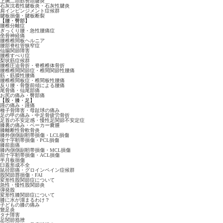
上腕二頭筋長頭腱炎
石灰沈着性腱板炎・石灰性腱炎
肩インピンジメント症候群
腱板損傷・腱板断裂
【腰・臀部】
腰椎分離症
ぎっくり腰・急性腰痛症
坐骨神経痛
腰椎椎間板ヘルニア
腰部脊柱管狭窄症
仙腸関節障害
腰椎すべり症
梨状筋症候群
腰椎圧迫骨折・脊椎椎体骨折
腰椎椎間関節症・椎間関節性腰痛
筋・筋膜性腰痛
腰椎椎間板症・椎間板性腰痛
反り腰・骨盤前傾による腰痛
尾骨痛・仙尾部痛
お尻の痛み・臀部痛
【股・膝・足】
踵の痛み・踵痛
種子骨障害・母趾球の痛み
足の甲の痛み・中足骨疲労骨折
足首の不安定感・慢性足関節不安定症
膝裏の痛み・ベーカー嚢腫
膝離断性骨軟骨炎
膝外側側副靭帯損傷・LCL損傷
後十字靭帯損傷・PCL損傷
膝前面痛
膝内側側副靭帯損傷・MCL損傷
前十字靭帯損傷・ACL損傷
半月板損傷
臼蓋形成不全
鼠径部痛・グロインペイン症候群
股関節唇損傷・FAI
変形性股関節症について
急性・慢性股関節炎
弾発股
変形性膝関節症について
膝に水が溜まるわけ？
子どもの膝の痛み
鵞足炎
タナ障害
足関節捻挫