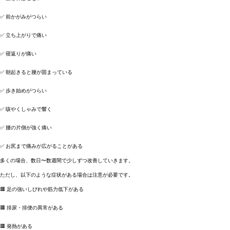
✅ 前かがみがつらい
✅ 立ち上がりで痛い
✅ 寝返りが痛い
✅ 朝起きると腰が固まっている
✅ 歩き始めがつらい
✅ 咳やくしゃみで響く
✅ 腰の片側が強く痛い
✅ お尻まで痛みが広がることがある
多くの場合、数日〜数週間で少しずつ改善していきます。
ただし、以下のような症状がある場合は注意が必要です。
🟥 足の強いしびれや筋力低下がある
🟥 排尿・排便の異常がある
🟥 発熱がある