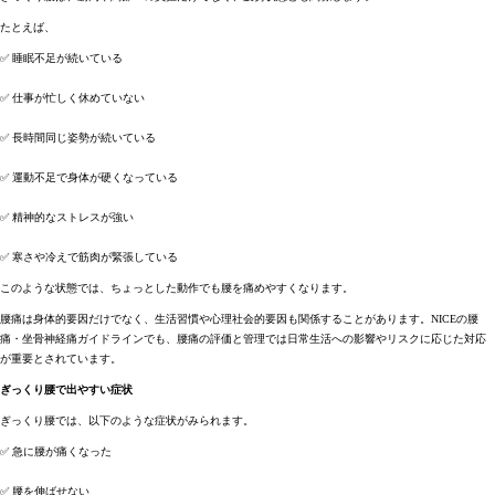
たとえば、
✅ 睡眠不足が続いている
✅ 仕事が忙しく休めていない
✅ 長時間同じ姿勢が続いている
✅ 運動不足で身体が硬くなっている
✅ 精神的なストレスが強い
✅ 寒さや冷えで筋肉が緊張している
このような状態では、ちょっとした動作でも腰を痛めやすくなります。
腰痛は身体的要因だけでなく、生活習慣や心理社会的要因も関係することがあります。NICEの腰
痛・坐骨神経痛ガイドラインでも、腰痛の評価と管理では日常生活への影響やリスクに応じた対応
が重要とされています。
ぎっくり腰で出やすい症状
ぎっくり腰では、以下のような症状がみられます。
✅ 急に腰が痛くなった
✅ 腰を伸ばせない