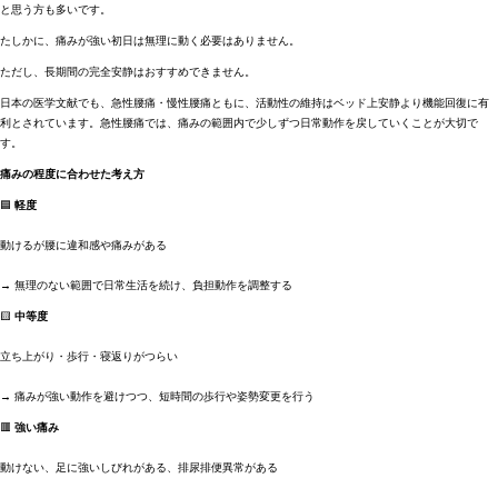
と思う方も多いです。
たしかに、痛みが強い初日は無理に動く必要はありません。
ただし、長期間の完全安静はおすすめできません。
日本の医学文献でも、急性腰痛・慢性腰痛ともに、活動性の維持はベッド上安静より機能回復に有
利とされています。急性腰痛では、痛みの範囲内で少しずつ日常動作を戻していくことが大切で
す。
痛みの程度に合わせた考え方
🟦
軽度
動けるが腰に違和感や痛みがある
→ 無理のない範囲で日常生活を続け、負担動作を調整する
🟨
中等度
立ち上がり・歩行・寝返りがつらい
→ 痛みが強い動作を避けつつ、短時間の歩行や姿勢変更を行う
🟥
強い痛み
動けない、足に強いしびれがある、排尿排便異常がある