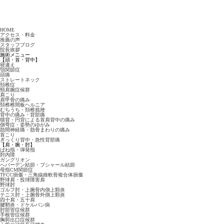
HOME
アクセス・料金
推薦の声
スタッフブログ
院長挨拶
施術メニュー
【頭・首・背中】
寝違え
顎関節症
頭痛
ストレートネック
頚椎症
頸肩腕症候群
肩こり
肩甲骨の痛み
頚椎椎間板ヘルニア
むちうち・頚椎捻挫
背中の痛み・背部痛
猫背・円背による首肩背中の痛み
側弯症・姿勢のゆがみ
肋間神経痛・肋骨まわりの痛み
首こり
ぎっくり背中・急性背部痛
【肩・腕・肘】
ばね指・弾発指
肘内障
ガングリオン
へバーデン結節・ブシャール結節
母指CM関節症
TFCC損傷・三角線維軟骨複合体損傷
野球肩・投球障害肩
野球肘
ゴルフ肘・上腕骨内側上顆炎
テニス肘・上腕骨外側上顆炎
四十肩・五十肩
腱鞘炎・ドケルバン病
肘部管症候群
手根管症候群
胸郭出口症候群