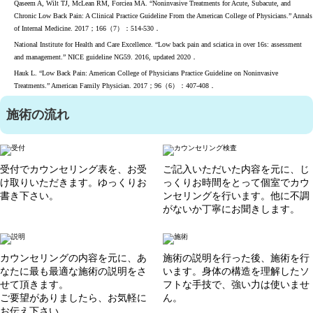
Qaseem A, Wilt TJ, McLean RM, Forciea MA. “Noninvasive Treatments for Acute, Subacute, and
Chronic Low Back Pain: A Clinical Practice Guideline From the American College of Physicians.” Annals
of Internal Medicine. 2017；166（7）：514-530．
National Institute for Health and Care Excellence. “Low back pain and sciatica in over 16s: assessment
and management.” NICE guideline NG59. 2016, updated 2020．
Hauk L. “Low Back Pain: American College of Physicians Practice Guideline on Noninvasive
Treatments.” American Family Physician. 2017；96（6）：407-408．
施術の流れ
受付でカウンセリング表を、お受
ご記入いただいた内容を元に、じ
け取りいただきます。ゆっくりお
っくりお時間をとって個室でカウ
書き下さい。
ンセリングを行います。他に不調
がないか丁寧にお聞きします。
カウンセリングの内容を元に、あ
施術の説明を行った後、施術を行
なたに最も最適な施術の説明をさ
います。身体の構造を理解したソ
せて頂きます。
フトな手技で、強い力は使いませ
ご要望がありましたら、お気軽に
ん。
お伝え下さい。