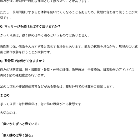
痛みが強い時期の一時的な補助としては役立つことがあります。
ただし、長期間頼りすぎると体幹を使いにくくなることもあるため、状態に合わせて使うことが大
切です。
Q. マッサージを受ければすぐ治りますか？
ぎっくり腰は、強く揉めば早く治るというものではありません。
急性期に強い刺激を入れすぎると悪化する場合もあります。痛みの状態を見ながら、無理のない施
術と動作改善を行うことが大切です。
Q. 整骨院では何ができますか？
痛みの状態確認、腰・股関節・骨盤・体幹の評価、物理療法、手技療法、日常動作のアドバイス、
再発予防の運動療法を行います。
足のしびれや排尿排便異常などがある場合は、整形外科での検査をご提案します。
まとめ
ぎっくり腰・急性腰痛症は、急に強い腰痛が出る状態です。
大切なのは、
「痛いからずっと寝ている」
「強く揉めば早く治る」