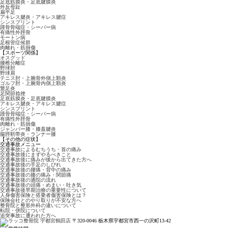
足底筋膜炎・足底腱膜炎
外反母趾
扁平足
アキレス腱炎・アキレス腱症
シンスプリント
踵骨骨端症・シーバー病
有痛性外脛骨
モートン病
足根管症候群
肉離れ・筋損傷
【スポーツ関係】
オスグッド
腰椎分離症
野球肘
野球肩
テニス肘・上腕骨外側上顆炎
ゴルフ肘・上腕骨内側上顆炎
鵞足炎
足関節捻挫
足底筋膜炎・足底腱膜炎
アキレス腱炎・アキレス腱症
シンスプリント
踵骨骨端症・シーバー病
有痛性外脛骨
肉離れ・筋損傷
ジャンパー膝・膝蓋腱炎
腸脛靭帯炎・ランナー膝
【その他の症状】
交通事故メニュー
交通事故によるむちうち・首の痛み
交通事故後にまずやるべきこと
交通事故後に痛みが後から出てきた方へ
交通事故後の手足のしびれ
交通事故後の腰痛・背中の痛み
交通事故後の膝の痛み・関節痛
交通事故後の通院の流れ
交通事故後の頭痛・めまい・吐き気
交通事故後早期治療の重要性について
人身傷害保険と搭乗者傷害保険とは？
保険会社とのやり取りが不安な方へ
整骨院と整形外科の違いについて
転院・併院について
追突事故に遭われた方へ
〒320-0046 栃木県宇都宮市西一の沢町13-42