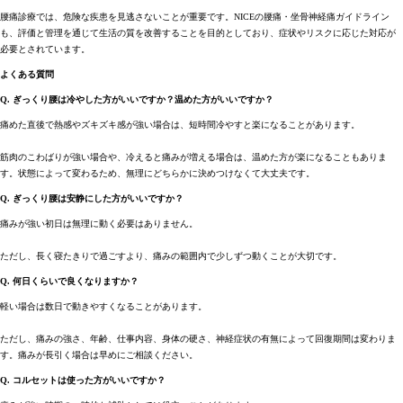
腰痛診療では、危険な疾患を見逃さないことが重要です。NICEの腰痛・坐骨神経痛ガイドライン
も、評価と管理を通じて生活の質を改善することを目的としており、症状やリスクに応じた対応が
必要とされています。
よくある質問
Q. ぎっくり腰は冷やした方がいいですか？温めた方がいいですか？
痛めた直後で熱感やズキズキ感が強い場合は、短時間冷やすと楽になることがあります。
筋肉のこわばりが強い場合や、冷えると痛みが増える場合は、温めた方が楽になることもありま
す。状態によって変わるため、無理にどちらかに決めつけなくて大丈夫です。
Q. ぎっくり腰は安静にした方がいいですか？
痛みが強い初日は無理に動く必要はありません。
ただし、長く寝たきりで過ごすより、痛みの範囲内で少しずつ動くことが大切です。
Q. 何日くらいで良くなりますか？
軽い場合は数日で動きやすくなることがあります。
ただし、痛みの強さ、年齢、仕事内容、身体の硬さ、神経症状の有無によって回復期間は変わりま
す。痛みが長引く場合は早めにご相談ください。
Q. コルセットは使った方がいいですか？