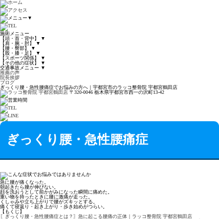
▼
施術メニュー
【頭・首・背中】
▼
【肩・腕・肘】
▼
【腰・臀部】
▼
【股・膝・足】
▼
【スポーツ関係】
▼
【その他の症状】
▼
交通事故メニュー
▼
推薦の声
院長挨拶
ブログ
ぎっくり腰・急性腰痛症でお悩みの方へ｜宇都宮市のラッコ整骨院 宇都宮鶴田店
〒320-0046 栃木県宇都宮市西一の沢町13-42
ぎっくり腰・急性腰痛症
急に腰が痛くなった。
朝起きたら腰が伸びない。
顔を洗おうとして前かがみになった瞬間に痛めた。
重い物を持ったときに腰に激痛が走った。
くしゃみや立ち上がりで腰がズキッとする。
痛くて寝返り・起き上がり・歩き始めがつらい。
【もくじ】
〖ぎっくり腰・急性腰痛症とは？〗急に起こる腰痛の正体｜ラッコ整骨院 宇都宮鶴田店