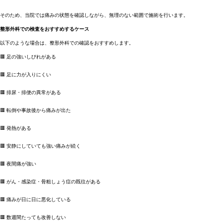
そのため、当院では痛みの状態を確認しながら、無理のない範囲で施術を行います。
整形外科での検査をおすすめするケース
以下のような場合は、整形外科での確認をおすすめします。
🟥 足の強いしびれがある
🟥 足に力が入りにくい
🟥 排尿・排便の異常がある
🟥 転倒や事故後から痛みが出た
🟥 発熱がある
🟥 安静にしていても強い痛みが続く
🟥 夜間痛が強い
🟥 がん・感染症・骨粗しょう症の既往がある
🟥 痛みが日に日に悪化している
🟥 数週間たっても改善しない