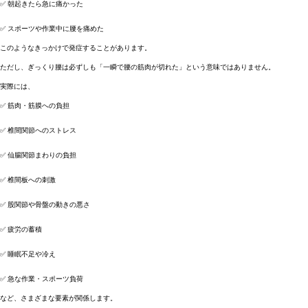
✅ 朝起きたら急に痛かった
✅ スポーツや作業中に腰を痛めた
このようなきっかけで発症することがあります。
ただし、ぎっくり腰は必ずしも「一瞬で腰の筋肉が切れた」という意味ではありません。
実際には、
✅ 筋肉・筋膜への負担
✅ 椎間関節へのストレス
✅ 仙腸関節まわりの負担
✅ 椎間板への刺激
✅ 股関節や骨盤の動きの悪さ
✅ 疲労の蓄積
✅ 睡眠不足や冷え
✅ 急な作業・スポーツ負荷
など、さまざまな要素が関係します。