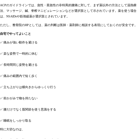
ACPのガイドラインでは、急性・亜急性の非特異的腰痛に対して、まず薬以外の方法として温熱療
法、マッサージ、鍼、脊椎マニピュレーションなどが選択肢として示されています。薬を使う場合
は、NSAIDsや筋弛緩薬が選択肢とされています。
ただし、整骨院のHPとしては、薬の判断は医師・薬剤師に相談する表現にしておくのが安全です。
自宅でやってよいこと
✅ 痛みが強い動作を避ける
✅ 楽な姿勢で一時的に休む
✅ 長時間同じ姿勢を避ける
✅ 痛みの範囲内で短く歩く
✅ 立ち上がりは横向きからゆっくり行う
✅ 前かがみで物を持たない
✅ 腰だけでなく股関節を使う意識をする
✅ 睡眠をしっかり取る
特に大切なのは、