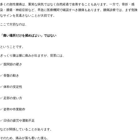
多くの急性腰痛は、重篤な病気ではなく自然経過で改善することもあります。一方で、骨折・感
染・腫瘍・神経症状など、早急に医療機関で確認すべき腰痛もあります。腰痛診療では、まず危険
なサインを見逃さないことが大切です。
ここで大切なのは、
「痛い場所だけを揉めばよい」ではない
ということです。
ぎっくり腰は腰に痛みが出ますが、背景には、
✅ 股関節の硬さ
✅ 骨盤の動き
✅ 体幹の安定性
✅ 足部の使い方
✅ 姿勢や作業動作
✅ 日頃の疲労や運動不足
などが関係していることがあります。
そのため、痛みが落ち着いた後も、