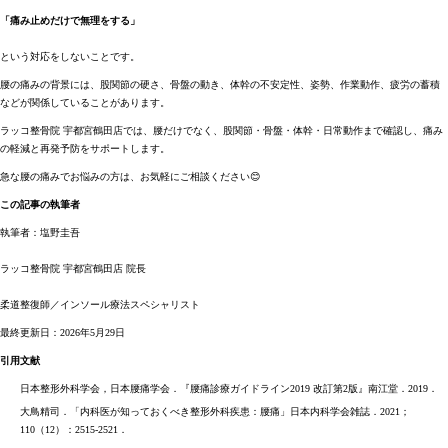
「痛み止めだけで無理をする」
という対応をしないことです。
腰の痛みの背景には、股関節の硬さ、骨盤の動き、体幹の不安定性、姿勢、作業動作、疲労の蓄積
などが関係していることがあります。
ラッコ整骨院 宇都宮鶴田店では、腰だけでなく、股関節・骨盤・体幹・日常動作まで確認し、痛み
の軽減と再発予防をサポートします。
急な腰の痛みでお悩みの方は、お気軽にご相談ください😊
この記事の執筆者
執筆者：塩野圭吾
ラッコ整骨院 宇都宮鶴田店 院長
柔道整復師／インソール療法スペシャリスト
最終更新日：2026年5月29日
引用文献
日本整形外科学会，日本腰痛学会．『腰痛診療ガイドライン2019 改訂第2版』南江堂．2019．
大鳥精司．「内科医が知っておくべき整形外科疾患：腰痛」日本内科学会雑誌．2021；
110（12）：2515-2521．