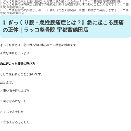
〖ぎっくり腰の原因と主な症状〗なぜ急に腰が痛くなるのか？｜ラッコ整骨院 宇都宮鶴田店
〖ぎっくり腰の保存療法と自宅での注意点〗動ける範囲で少しずつ動くことが大切です｜ラッコ整
骨院 宇都宮鶴田店
〖ラッコ整骨院での評価とサポート〗腰だけでなく股関節・骨盤・動作まで確認します｜ラッコ整
骨院 宇都宮鶴田店
〖ぎっくり腰・急性腰痛症とは？〗急に起こる腰痛
の正体｜ラッコ整骨院 宇都宮鶴田店
ぎっくり腰とは、急に腰へ強い痛みが出る状態の総称です。
正式な病名というより、
急に起こった腰痛の呼び方
として使われることが多いです。
たとえば、
✅ 重い物を持ち上げた
✅ 前かがみになった
✅ くしゃみをした
✅ 立ち上がろうとした