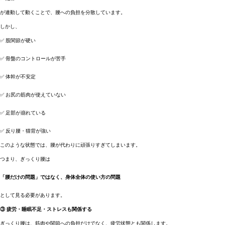
が連動して動くことで、腰への負担を分散しています。
しかし、
✅ 股関節が硬い
✅ 骨盤のコントロールが苦手
✅ 体幹が不安定
✅ お尻の筋肉が使えていない
✅ 足部が崩れている
✅ 反り腰・猫背が強い
このような状態では、腰が代わりに頑張りすぎてしまいます。
つまり、ぎっくり腰は
「腰だけの問題」ではなく、身体全体の使い方の問題
として見る必要があります。
③ 疲労・睡眠不足・ストレスも関係する
ぎっくり腰は、筋肉や関節への負担だけでなく、疲労状態とも関係します。