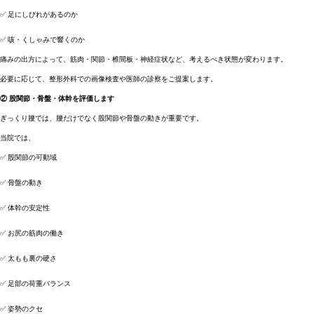
✅ 足にしびれがあるのか
✅ 咳・くしゃみで響くのか
痛みの出方によって、筋肉・関節・椎間板・神経症状など、考えるべき状態が変わります。
必要に応じて、整形外科での画像検査や医師の診察をご提案します。
② 股関節・骨盤・体幹を評価します
ぎっくり腰では、腰だけでなく股関節や骨盤の動きが重要です。
当院では、
✅ 股関節の可動域
✅ 骨盤の動き
✅ 体幹の安定性
✅ お尻の筋肉の働き
✅ 太もも裏の硬さ
✅ 足部の荷重バランス
✅ 姿勢のクセ