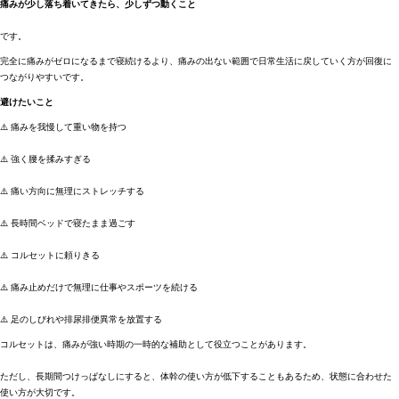
痛みが少し落ち着いてきたら、少しずつ動くこと
です。
完全に痛みがゼロになるまで寝続けるより、痛みの出ない範囲で日常生活に戻していく方が回復に
つながりやすいです。
避けたいこと
⚠️ 痛みを我慢して重い物を持つ
⚠️ 強く腰を揉みすぎる
⚠️ 痛い方向に無理にストレッチする
⚠️ 長時間ベッドで寝たまま過ごす
⚠️ コルセットに頼りきる
⚠️ 痛み止めだけで無理に仕事やスポーツを続ける
⚠️ 足のしびれや排尿排便異常を放置する
コルセットは、痛みが強い時期の一時的な補助として役立つことがあります。
ただし、長期間つけっぱなしにすると、体幹の使い方が低下することもあるため、状態に合わせた
使い方が大切です。