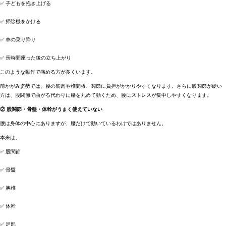
✅ 子どもを抱き上げる
✅ 掃除機をかける
✅ 車の乗り降り
✅ 長時間座った後の立ち上がり
このような動作で痛める方が多くいます。
前かがみ姿勢では、腰の筋肉や椎間板、関節に負担がかかりやすくなります。さらに股関節が硬い
方は、股関節で曲がる代わりに腰を丸めて動くため、腰にストレスが集中しやすくなります。
② 股関節・骨盤・体幹がうまく使えていない
腰は身体の中心にありますが、腰だけで動いているわけではありません。
本来は、
✅ 股関節
✅ 骨盤
✅ 胸椎
✅ 体幹
✅ 足部