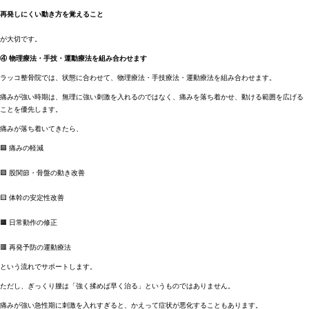
再発しにくい動き方を覚えること
が大切です。
④ 物理療法・手技・運動療法を組み合わせます
ラッコ整骨院では、状態に合わせて、物理療法・手技療法・運動療法を組み合わせます。
痛みが強い時期は、無理に強い刺激を入れるのではなく、痛みを落ち着かせ、動ける範囲を広げる
ことを優先します。
痛みが落ち着いてきたら、
🟦 痛みの軽減
🟩 股関節・骨盤の動き改善
🟨 体幹の安定性改善
🟧 日常動作の修正
🟥 再発予防の運動療法
という流れでサポートします。
ただし、ぎっくり腰は「強く揉めば早く治る」というものではありません。
痛みが強い急性期に刺激を入れすぎると、かえって症状が悪化することもあります。