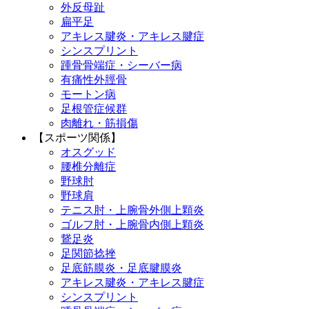
外反母趾
扁平足
アキレス腱炎・アキレス腱症
シンスプリント
踵骨骨端症・シーバー病
有痛性外脛骨
モートン病
足根管症候群
肉離れ・筋損傷
【スポーツ関係】
オスグッド
腰椎分離症
野球肘
野球肩
テニス肘・上腕骨外側上顆炎
ゴルフ肘・上腕骨内側上顆炎
鵞足炎
足関節捻挫
足底筋膜炎・足底腱膜炎
アキレス腱炎・アキレス腱症
シンスプリント