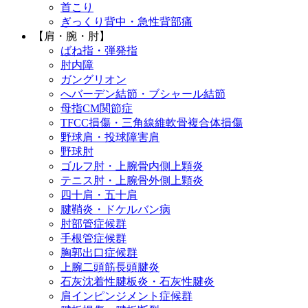
首こり
ぎっくり背中・急性背部痛
【肩・腕・肘】
ばね指・弾発指
肘内障
ガングリオン
へバーデン結節・ブシャール結節
母指CM関節症
TFCC損傷・三角線維軟骨複合体損傷
野球肩・投球障害肩
野球肘
ゴルフ肘・上腕骨内側上顆炎
テニス肘・上腕骨外側上顆炎
四十肩・五十肩
腱鞘炎・ドケルバン病
肘部管症候群
手根管症候群
胸郭出口症候群
上腕二頭筋長頭腱炎
石灰沈着性腱板炎・石灰性腱炎
肩インピンジメント症候群