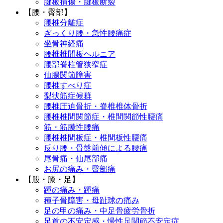
腱板損傷・腱板断裂
【腰・臀部】
腰椎分離症
ぎっくり腰・急性腰痛症
坐骨神経痛
腰椎椎間板ヘルニア
腰部脊柱管狭窄症
仙腸関節障害
腰椎すべり症
梨状筋症候群
腰椎圧迫骨折・脊椎椎体骨折
腰椎椎間関節症・椎間関節性腰痛
筋・筋膜性腰痛
腰椎椎間板症・椎間板性腰痛
反り腰・骨盤前傾による腰痛
尾骨痛・仙尾部痛
お尻の痛み・臀部痛
【股・膝・足】
踵の痛み・踵痛
種子骨障害・母趾球の痛み
足の甲の痛み・中足骨疲労骨折
足首の不安定感・慢性足関節不安定症