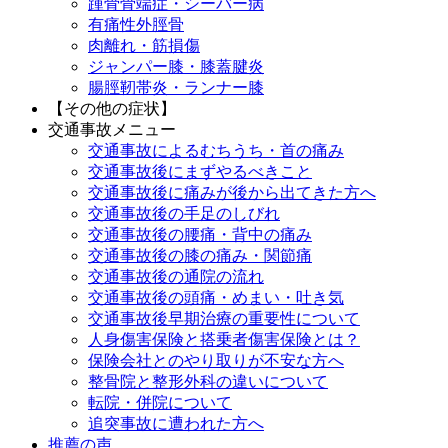
踵骨骨端症・シーバー病
有痛性外脛骨
肉離れ・筋損傷
ジャンパー膝・膝蓋腱炎
腸脛靭帯炎・ランナー膝
【その他の症状】
交通事故メニュー
交通事故によるむちうち・首の痛み
交通事故後にまずやるべきこと
交通事故後に痛みが後から出てきた方へ
交通事故後の手足のしびれ
交通事故後の腰痛・背中の痛み
交通事故後の膝の痛み・関節痛
交通事故後の通院の流れ
交通事故後の頭痛・めまい・吐き気
交通事故後早期治療の重要性について
人身傷害保険と搭乗者傷害保険とは？
保険会社とのやり取りが不安な方へ
整骨院と整形外科の違いについて
転院・併院について
追突事故に遭われた方へ
推薦の声