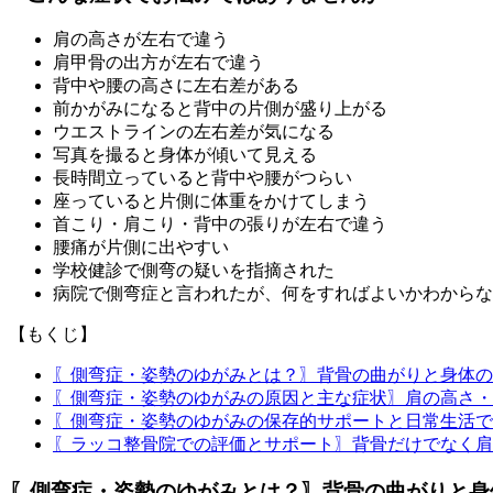
肩の高さが左右で違う
肩甲骨の出方が左右で違う
背中や腰の高さに左右差がある
前かがみになると背中の片側が盛り上がる
ウエストラインの左右差が気になる
写真を撮ると身体が傾いて見える
長時間立っていると背中や腰がつらい
座っていると片側に体重をかけてしまう
首こり・肩こり・背中の張りが左右で違う
腰痛が片側に出やすい
学校健診で側弯の疑いを指摘された
病院で側弯症と言われたが、何をすればよいかわからな
【もくじ】
〖側弯症・姿勢のゆがみとは？〗背骨の曲がりと身体の
〖側弯症・姿勢のゆがみの原因と主な症状〗肩の高さ・
〖側弯症・姿勢のゆがみの保存的サポートと日常生活で
〖ラッコ整骨院での評価とサポート〗背骨だけでなく肩
〖側弯症・姿勢のゆがみとは？〗背骨の曲がりと身