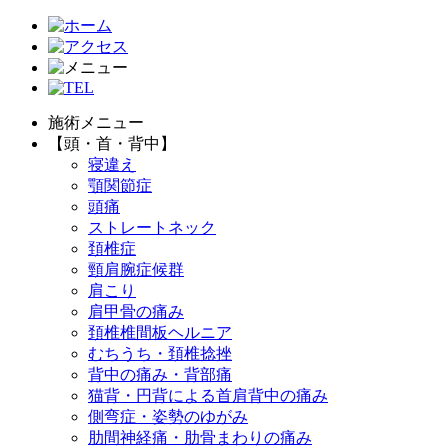
施術メニュー
【頭・首・背中】
寝違え
顎関節症
頭痛
ストレートネック
頚椎症
頸肩腕症候群
肩こり
肩甲骨の痛み
頚椎椎間板ヘルニア
むちうち・頚椎捻挫
背中の痛み・背部痛
猫背・円背による首肩背中の痛み
側弯症・姿勢のゆがみ
肋間神経痛・肋骨まわりの痛み