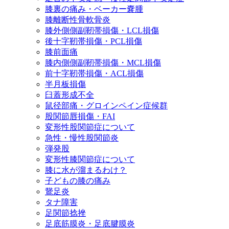
膝裏の痛み・ベーカー嚢腫
膝離断性骨軟骨炎
膝外側側副靭帯損傷・LCL損傷
後十字靭帯損傷・PCL損傷
膝前面痛
膝内側側副靭帯損傷・MCL損傷
前十字靭帯損傷・ACL損傷
半月板損傷
臼蓋形成不全
鼠径部痛・グロインペイン症候群
股関節唇損傷・FAI
変形性股関節症について
急性・慢性股関節炎
弾発股
変形性膝関節症について
膝に水が溜まるわけ？
子どもの膝の痛み
鵞足炎
タナ障害
足関節捻挫
足底筋膜炎・足底腱膜炎