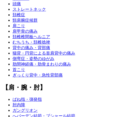
頭痛
ストレートネック
頚椎症
頸肩腕症候群
肩こり
肩甲骨の痛み
頚椎椎間板ヘルニア
むちうち・頚椎捻挫
背中の痛み・背部痛
猫背・円背による首肩背中の痛み
側弯症・姿勢のゆがみ
肋間神経痛・肋骨まわりの痛み
首こり
ぎっくり背中・急性背部痛
【肩・腕・肘】
ばね指・弾発指
肘内障
ガングリオン
へバーデン結節・ブシャール結節