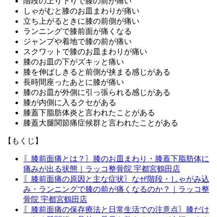
階段の上り下りで膝の前が痛い
しゃがむと膝のお皿まわりが痛い
立ち上がるときに膝の前側が痛い
ランニングで膝前面が痛くなる
ジャンプや着地で膝の前が痛い
スクワットで膝のお皿まわりが痛い
膝のお皿の下がズキッと痛い
膝を伸ばしきると前側が挟まる感じがある
長時間座ったあとに膝が痛い
膝のお皿が外側に引っ張られる感じがある
膝が内側に入るクセがある
膝蓋下脂肪体炎と言われたことがある
膝蓋大腿関節痛症候群と言われたことがある
【もくじ】
〖膝前面痛とは？〗膝のお皿まわり・膝蓋下脂肪体に
痛みが出る状態｜ラッコ整骨院 宇都宮鶴田店
〖膝前面痛の原因と主な症状〗なぜ階段・しゃがみ込
み・ランニングで膝の前が痛くなるのか？｜ラッコ整
骨院 宇都宮鶴田店
〖膝前面痛の保存療法と日常生活での注意点〗膝だけ