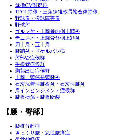
母指CM関節症
TFCC損傷・三角線維軟骨複合体損傷
野球肩・投球障害肩
野球肘
ゴルフ肘・上腕骨内側上顆炎
テニス肘・上腕骨外側上顆炎
四十肩・五十肩
腱鞘炎・ドケルバン病
肘部管症候群
手根管症候群
胸郭出口症候群
上腕二頭筋長頭腱炎
石灰沈着性腱板炎・石灰性腱炎
肩インピンジメント症候群
腱板損傷・腱板断裂
【腰・臀部】
腰椎分離症
ぎっくり腰・急性腰痛症
坐骨神経痛